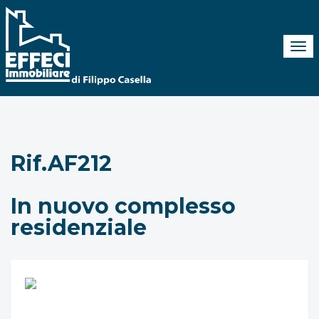
Tog
navi
Rif.AF212
In nuovo complesso
residenziale