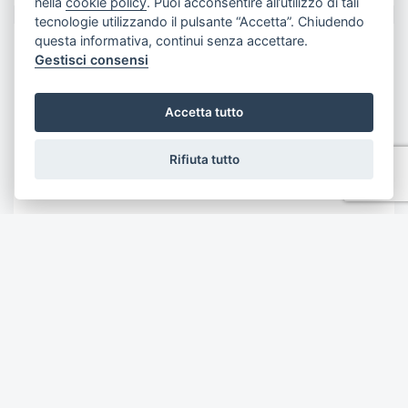
nella
cookie policy
. Puoi acconsentire all’utilizzo di tali
tecnologie utilizzando il pulsante “Accetta”. Chiudendo
questa informativa, continui senza accettare.
IN AFFITTO
Gestisci consensi
Accetta tutto
Rifiuta tutto
€ 1.500
Aggiungi ai preferiti
Appartamento *, 5 posti letto
Sestri Levante