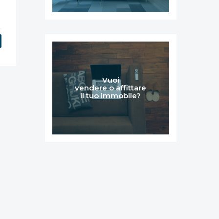
Vuoi
vendere o affittare
il tuo immobile?