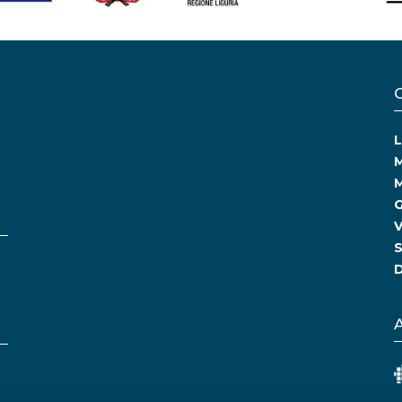
L
M
M
G
V
S