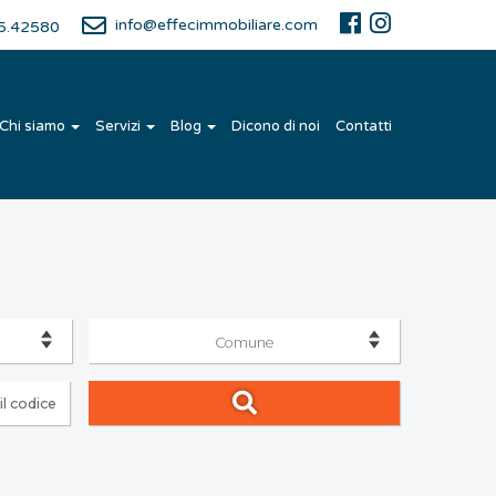
info@effecimmobiliare.com
85.42580
Chi siamo
Servizi
Blog
Dicono di noi
Contatti
Comune