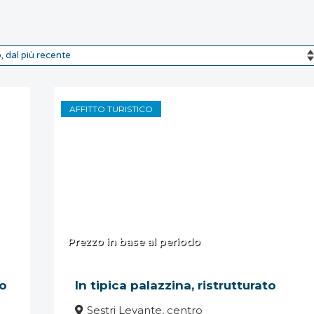
AFFITTO TURISTICO
Prezzo in base al periodo
so
In tipica palazzina, ristrutturato
Sestri Levante, centro