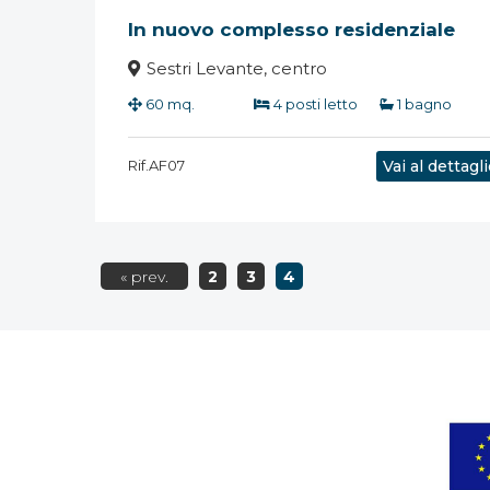
In nuovo complesso residenziale
Sestri Levante, centro
60 mq.
4 posti letto
1 bagno
Rif.AF07
Vai al dettagl
« prev.
2
3
4