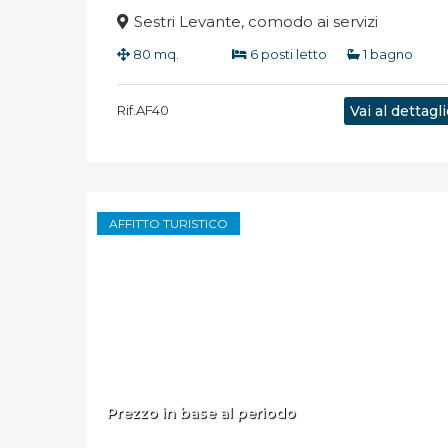
Sestri Levante, comodo ai servizi
80 mq.
6 posti letto
1 bagno
Rif.AF40
Vai al dettagl
AFFITTO TURISTICO
Prezzo in base al periodo