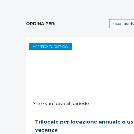
ORDINA PER:
AFFITTO TURISTICO
Prezzo in base al periodo
Trilocale per locazione annuale o u
vacanza