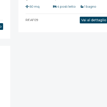
60 mq.
4 posti letto
1 bagno
Rif.AF09
Vai al dettaglio
io