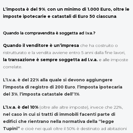
L’imposta è del 9%
,
con un minimo di 1.000
Euro, oltre le
imposte ipotecarie e catastali di Euro 50 ciascuna
.
Quando la compravendita è soggetta ad I.v.a.?
Quando il venditore è un’impresa
che ha costruito o
ristrutturato e la vendita avviene entro 5 anni dalla fine lavori,
la transazione è sempre soggetta ad I.v.a.
e alle
imposte
correlate.
L’I.v.a. è del 22% alla quale si devono aggiungere
l’imposta di registro di 200 Euro
,
l’imposta ipotecaria
del 3%
,
l’imposta catastale dell’1%
.
L’I.v.a. è del 10%
(oltre alle altre imposte), invece che 22%,
nel caso in cui si tratti di immobili facenti parte di
edifici che rientrano nella normativa della “legge
Tupini”
e cioè nei quali oltre il 50% è destinato ad abitazioni