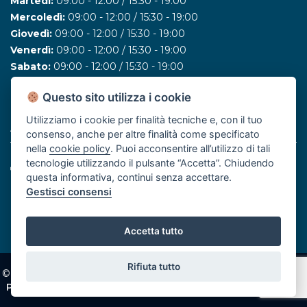
Martedì:
09:00 - 12:00 / 15:30 - 19:00
Mercoledì:
09:00 - 12:00 / 15:30 - 19:00
Giovedì:
09:00 - 12:00 / 15:30 - 19:00
Venerdì:
09:00 - 12:00 / 15:30 - 19:00
Sabato:
09:00 - 12:00 / 15:30 - 19:00
Domenica:
10:00 - 12:00
Questo sito utilizza i cookie
Utilizziamo i cookie per finalità tecniche e, con il tuo
ASSOCIATO FIAIP
consenso, anche per altre finalità come specificato
nella
cookie policy
. Puoi acconsentire all’utilizzo di tali
tecnologie utilizzando il pulsante “Accetta”. Chiudendo
questa informativa, continui senza accettare.
Gestisci consensi
Accetta tutto
Rifiuta tutto
© Effeci Immobiliare di Filippo Casella - Created by
SSD
Privacy
Policy
-
Revoca consensi
-
Cookie Policy
-
Digitalizzazione